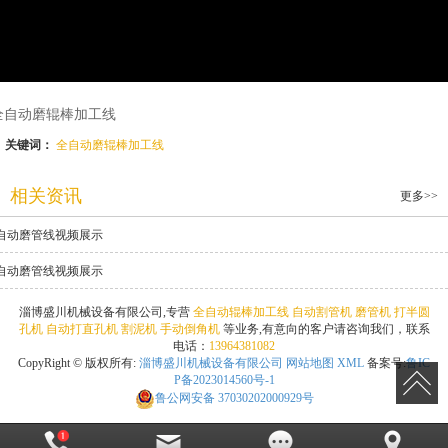
全自动磨辊棒加工线
关键词：
全自动磨辊棒加工线
相关资讯
更多>>
自动磨管线视频展示
自动磨管线视频展示
淄博盛川机械设备有限公司,专营
全自动辊棒加工线
自动割管机
磨管机
打半圆
孔机
自动打直孔机
割泥机
手动倒角机
等业务,有意向的客户请咨询我们，联系
电话：
13964381082
CopyRight © 版权所有:
淄博盛川机械设备有限公司
网站地图
XML
备案号:
鲁IC
P备2023014560号-1
鲁公网安备
37030202000929号