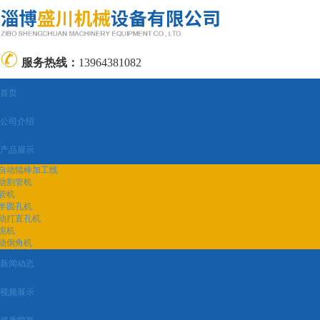
服务热线：
13964381082
首页
公司介绍
产品展示
自动辊棒加工线
动割管机
管机
半圆孔机
动打直孔机
泥机
动倒角机
新闻动态
视频展示