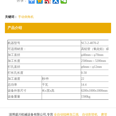
分享：
关键词：
手动倒角机
产品介绍
机器型号
SC5.2-4070-Z
可适用材质：
高铝管（氧化铝）或碳化
加工直径
φ40mm～φ70mm
加工长度
2500mm～5200mm
打孔直径
φ6mm～φ12mm
打长孔长度
0-50
加工速度
秒/件
22
总功率
千瓦
14.4
设备外形尺寸
长x宽x高
6200x1000x1800mm
设备重量
1500kg
淄博盛川机械设备有限公司,专营
全自动辊棒加工线
自动割管机
磨管